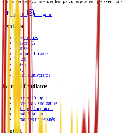
qui ont réussi à commencer leur parcours académique avec nous.
LinkedIn
Instagram
Explorer
Programmes
Universités
Bourses
Comment Postuler
Watch
Listen
FAQ
Pour les universités
Pour les Étudiants
Créer un Compte
Suivre ma Candidature
Liste des Documents
Portail Étudiant
Portail des universités
Contact