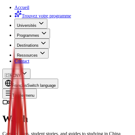
Accueil
Trouvez votre programme
Universités
Programmes
Destinations
Ressources
Contact
🇨🇳
CNY
Français
Switch language
Toggle menu
Watch
Campus tours, student stories, and guides to studying in China