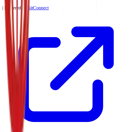
| Powered by
SitConnect