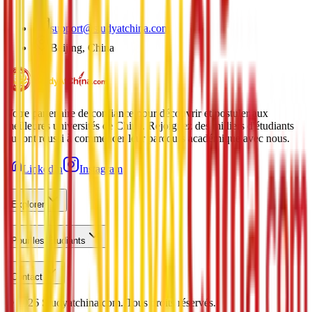
support@studyatchina.com
Beijing, China
Votre partenaire de confiance pour découvrir et postuler aux
meilleures universités de Chine. Rejoignez des milliers d'étudiants
qui ont réussi à commencer leur parcours académique avec nous.
LinkedIn
Instagram
Explorer
Pour les Étudiants
Contact
©
2026
Studyatchina.com.
Tous droits réservés.