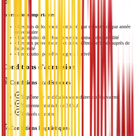
Informations importantes
•
Les frais de logement sont payés par semestre ou par année
universitaire
•
L'attribution des chambres est soumise à disponibilité
•
Les prix peuvent varier et doivent être confirmés auprès de
l'université
•
Une caution peut être exigée à l'arrivée
Conditions d'admission
Conditions académiques
Diplôme de fin d'études secondaires ou équivalent
Moyenne minimale de 3,0/4,0
Relevés de notes
Conditions linguistiques