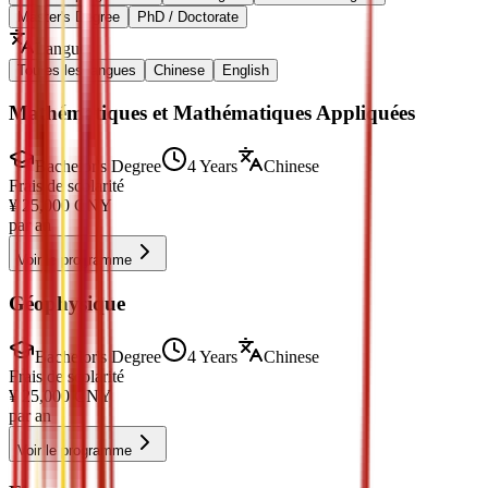
Master's Degree
PhD / Doctorate
Langue
:
Toutes les langues
Chinese
English
Mathématiques et Mathématiques Appliquées
Bachelor's Degree
4 Years
Chinese
Frais de scolarité
¥
25,000
CNY
par an
Voir le programme
Géophysique
Bachelor's Degree
4 Years
Chinese
Frais de scolarité
¥
25,000
CNY
par an
Voir le programme