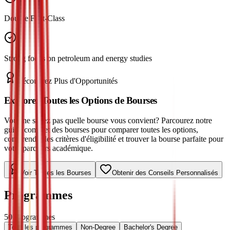
Double First-Class
Strong focus on petroleum and energy studies
Découvrez Plus d'Opportunités
Explorez Toutes les Options de Bourses
Vous ne savez pas quelle bourse vous convient? Parcourez notre
guide complet des bourses pour comparer toutes les options,
comprendre les critères d'éligibilité et trouver la bourse parfaite pour
votre parcours académique.
Voir Toutes les Bourses
Obtenir des Conseils Personnalisés
Programmes
50
Programmes
Tous les programmes
Non-Degree
Bachelor's Degree