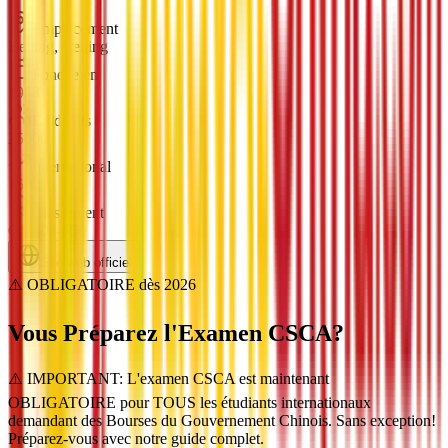
Emplacement
Beijing, Beijing
Fondée en
1953
Étudiants
25000
International
1500
Classement
QS 601-650
Site web officiel
⚠️ OBLIGATOIRE dès 2026
Vous Préparez l'Examen
CSCA
?
⚠️ IMPORTANT: L'examen CSCA est maintenant
OBLIGATOIRE pour TOUS les étudiants internationaux
demandant des Bourses du Gouvernement Chinois. Sans exception!
Préparez-vous avec notre guide complet.