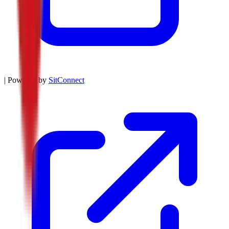
| Powered by
SitConnect