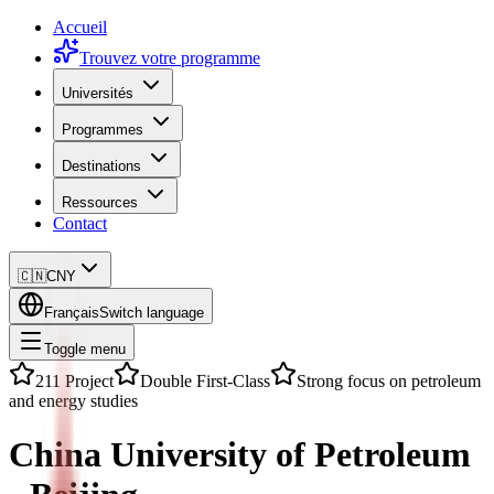
Accueil
Trouvez votre programme
Universités
Programmes
Destinations
Ressources
Contact
🇨🇳
CNY
Français
Switch language
Toggle menu
211 Project
Double First-Class
Strong focus on petroleum
and energy studies
China University of Petroleum