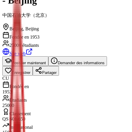
- Beijing
中国石油大学（北京）
Beijing
,
Beijing
Fondée en 1953
25000 étudiants
Site web
Postuler maintenant
Demander des informations
Enregistrer
Partager
CU
Fondée en
1953
Étudiants
25000
Classement
QS 601-650
International