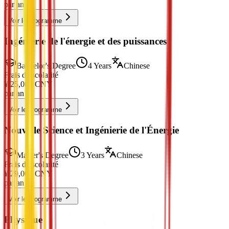
par an
Voir le programme
Ingénierie de l'énergie et des puissances
Bachelor's Degree
4 Years
Chinese
Frais de scolarité
¥
25,000
CNY
par an
Voir le programme
Nouvelle Science et Ingénierie de l'Énergie
Master's Degree
3 Years
Chinese
Frais de scolarité
¥
29,000
CNY
par an
Voir le programme
Physique