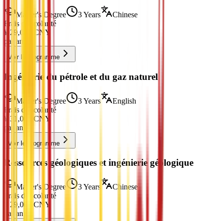
Master's Degree
3 Years
Chinese
Frais de scolarité
¥
29,000
CNY
par an
Voir le programme
Ingénierie du pétrole et du gaz naturel
Master's Degree
3 Years
English
Frais de scolarité
¥
31,000
CNY
par an
Voir le programme
Ressources géologiques et ingénierie géologique
Master's Degree
3 Years
Chinese
Frais de scolarité
¥
29,000
CNY
par an