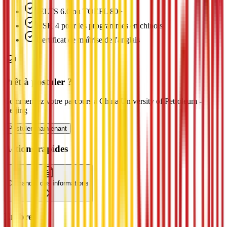
IELTS 6.0 ou TOEFL 80+
HSK 4 pour les programmes en chinois
Certificat de maîtrise de l'anglais
Prêt à postuler ?
Commencez votre parcours à China University of Petroleum -
Beijing
Postuler maintenant
Actions rapides
Demander des informations
En bref