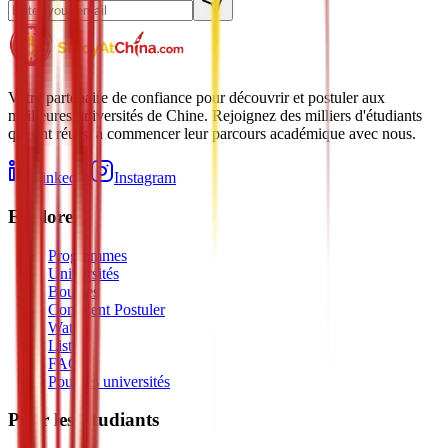
Votre partenaire de confiance pour découvrir et postuler aux
meilleures universités de Chine. Rejoignez des milliers d'étudiants
qui ont réussi à commencer leur parcours académique avec nous.
LinkedIn
Instagram
Explorer
Programmes
Universités
Bourses
Comment Postuler
Watch
Listen
FAQ
Pour les universités
Pour les Étudiants