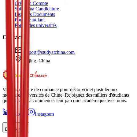
Créer un Compte
Suivre ma Candidature
Liste des Documents
Portail Étudiant
Portail des universités
Contact
support@studyatchina.com
Beijing, China
Votre partenaire de confiance pour découvrir et postuler aux
meilleures universités de Chine. Rejoignez des milliers d'étudiants
qui ont réussi à commencer leur parcours académique avec nous.
LinkedIn
Instagram
Explorer