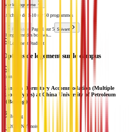
Voir le programme
Affichage de 1-10 sur 50 programmes
Page 1 sur 5
Précédent
Suivant
Chargement des bourses...
Logement étudiant
Options de logement sur le campus
dorm
Campus Dormitory Accommodation (Multiple
Room Types) at China University of Petroleum
（Beijing）
Beijing
¥
1,200
CNY
/
mois