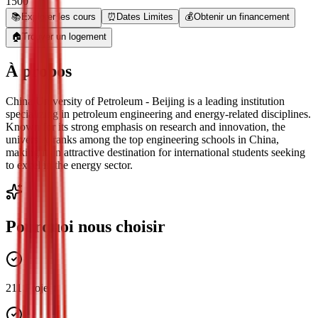
1500
📚
Explorer les cours
⏰
Dates Limites
💰
Obtenir un financement
🏠
Trouver un logement
À propos
China University of Petroleum - Beijing is a leading institution
specializing in petroleum engineering and energy-related disciplines.
Known for its strong emphasis on research and innovation, the
university ranks among the top engineering schools in China,
making it an attractive destination for international students seeking
to excel in the energy sector.
Pourquoi nous choisir
211 Project