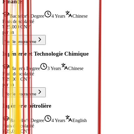
Finance
Bachelor's Degree
4 Years
Chinese
Frais de scolarité
¥
25,000
CNY
par an
Voir le programme
Ingénierie et Technologie Chimique
Master's Degree
3 Years
Chinese
Frais de scolarité
¥
29,000
CNY
par an
Voir le programme
Ingénierie pétrolière
Bachelor's Degree
4 Years
English
Frais de scolarité
¥
25,000
CNY