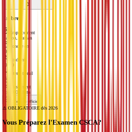
En bref
Emplacement
Haikou, Hainan
Fondée en
1958
Étudiants
30000
International
1500
Classement
Top 100 China
Site web officiel
⚠️ OBLIGATOIRE dès 2026
Vous Préparez l'Examen
CSCA
?