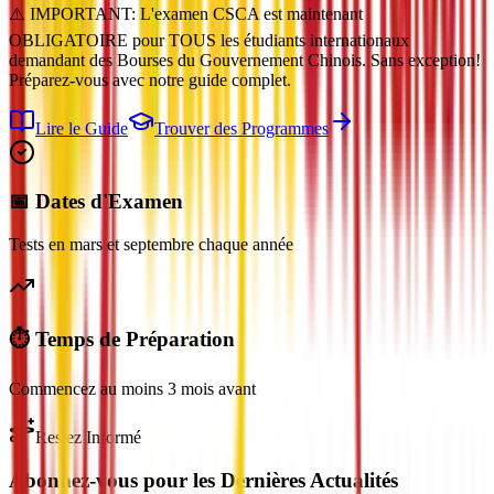
⚠️ IMPORTANT: L'examen CSCA est maintenant
OBLIGATOIRE pour TOUS les étudiants internationaux
demandant des Bourses du Gouvernement Chinois. Sans exception!
Préparez-vous avec notre guide complet.
Lire le Guide
Trouver des Programmes
📅 Dates d'Examen
Tests en mars et septembre chaque année
⏱️ Temps de Préparation
Commencez au moins 3 mois avant
Restez Informé
Abonnez-vous pour les Dernières Actualités