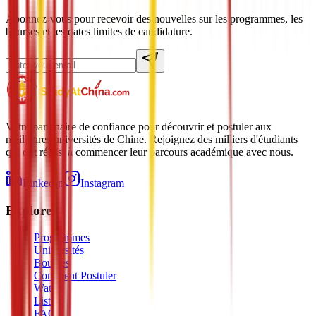
Abonnez-vous pour recevoir des nouvelles sur les programmes, les
bourses et les dates limites de candidature.
Votre partenaire de confiance pour découvrir et postuler aux
meilleures universités de Chine. Rejoignez des milliers d'étudiants
qui ont réussi à commencer leur parcours académique avec nous.
LinkedIn
Instagram
Explorer
Programmes
Universités
Bourses
Comment Postuler
Watch
Listen
FAQ