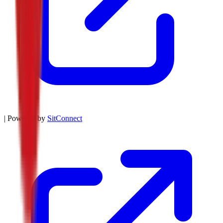
| Powered by
SitConnect