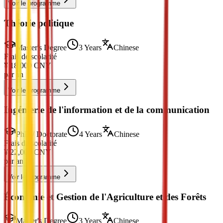
Voir le programme
Théorie politique
Master's Degree
3 Years
Chinese
Frais de scolarité
¥
18,000
CNY
par an
Voir le programme
Ingénierie de l'information et de la communication
PhD / Doctorate
4 Years
Chinese
Frais de scolarité
¥
22,000
CNY
par an
Voir le programme
Économie et Gestion de l'Agriculture et des Forêts
Master's Degree
3 Years
Chinese