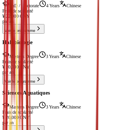
PhD / Doctorate
4 Years
Chinese
Frais de scolarité
¥
22,000
CNY
par an
Voir le programme
Halobiologie
Master's Degree
3 Years
Chinese
Frais de scolarité
¥
20,000
CNY
par an
Voir le programme
Sciences Aquatiques
Master's Degree
3 Years
Chinese
Frais de scolarité
¥
20,000
CNY
par an