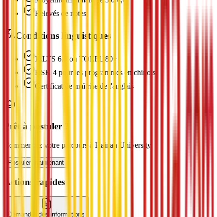
Relevés de notes
Conditions linguistiques
IELTS 6.0 ou TOEFL 80+
HSK 4 pour les programmes en chinois
Certificat de maîtrise de l'anglais
Prêt à postuler ?
Commencez votre parcours à Hainan University
Postuler maintenant
Actions rapides
Demander des informations