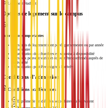
Logement étudiant
Options de logement sur le campus
Informations importantes
•
Les frais de logement sont payés par semestre ou par année
universitaire
•
L'attribution des chambres est soumise à disponibilité
•
Les prix peuvent varier et doivent être confirmés auprès de
l'université
•
Une caution peut être exigée à l'arrivée
Conditions d'admission
Conditions académiques
Diplôme de fin d'études secondaires ou équivalent
Moyenne minimale de 3,0/4,0