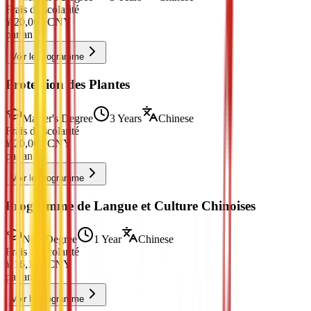
Frais de scolarité
¥
20,000
CNY
par an
Voir le programme
Protection des Plantes
Master's Degree
3 Years
Chinese
Frais de scolarité
¥
20,000
CNY
par an
Voir le programme
Programme de Langue et Culture Chinoises
Non-Degree
1 Year
Chinese
Frais de scolarité
¥
16,100
CNY
par an
Voir le programme