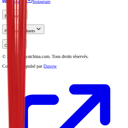
LinkedIn
Instagram
Explorer
Pour les Étudiants
Contact
©
2026
Studyatchina.com.
Tous droits réservés.
Conçu et Propulsé par
Daxow