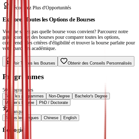
Découvrez Plus d'Opportunités
Explorez Toutes les Options de Bourses
Vous ne savez pas quelle bourse vous convient? Parcourez notre
guide complet des bourses pour comparer toutes les options,
comprendre les critères d'éligibilité et trouver la bourse parfaite pour
votre parcours académique.
Voir Toutes les Bourses
Obtenir des Conseils Personnalisés
Programmes
50
Programmes
Tous les programmes
Non-Degree
Bachelor's Degree
Master's Degree
PhD / Doctorate
Langue
:
Toutes les langues
Chinese
English
Écologie