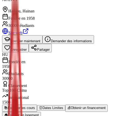
Haikou
,
Hainan
Fondée en 1958
30000 étudiants
Site web
Postuler maintenant
Demander des informations
Enregistrer
Partager
HU
Fondée en
1958
Étudiants
30000
Classement
Top 100 China
International
1500
📚
Explorer les cours
⏰
Dates Limites
💰
Obtenir un financement
🏠
Trouver un logement