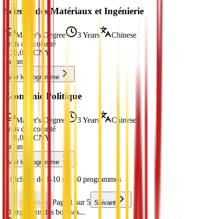
Science des Matériaux et Ingénierie
Master's Degree
3 Years
Chinese
Frais de scolarité
¥
20,000
CNY
par an
Voir le programme
Économie Politique
Master's Degree
3 Years
Chinese
Frais de scolarité
¥
18,000
CNY
par an
Voir le programme
Affichage de 1-10 sur 50 programmes
Page 1 sur 5
Précédent
Suivant
Chargement des bourses...