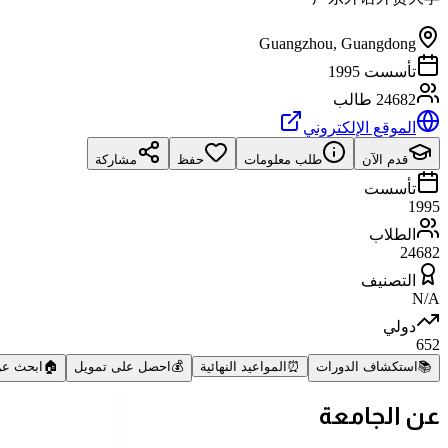
Guangzhou
,
Guangdong
تأسست 1995
24682 طالب
الموقع الإلكتروني
قدم الآن
طلب معلومات
حفظ
مشاركة
تأسست
1995
الطلاب
24682
التصنيف
N/A
دولي
652
📚
استكشاف الدورات
⏰
المواعيد النهائية
💰
احصل على تمويل
🏠
ابحث ع
عن الجامعة