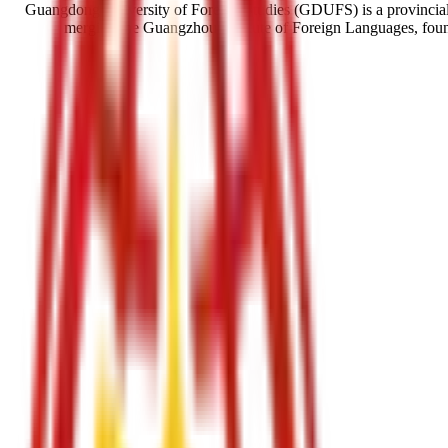
Guangdong University of Foreign Studies (GDUFS) is a provincial 
merging the Guangzhou Institute of Foreign Languages, fou