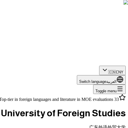
🇨🇳
CNY
العربية
Switch language
Toggle menu
Top-tier in foreign languages and literature in MOE evaluations
33 foreign languages taught - largest offering in South China
niversity of Foreign Studies
广东外语外贸大学