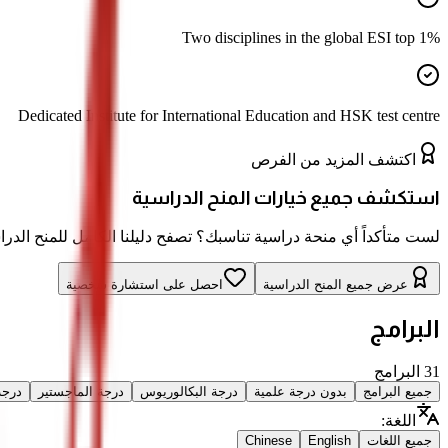
Two disciplines in the global ESI top 1%
Dedicated Institute for International Education and HSK test centre
اكتشف المزيد من الفرص
استكشف جميع خيارات المنح الدراسية
لست متأكداً أي منحة دراسية تناسبك؟ تصفح دليلنا الكامل للمنح الدراس
عرض جميع المنح الدراسية
احصل على استشارة شخصية
البرامج
31
البرامج
جميع البرامج
بدون درجة علمية
درجة البكالوريوس
درجة الماجستير
درجة
اللغة
:
جميع اللغات
English
Chinese