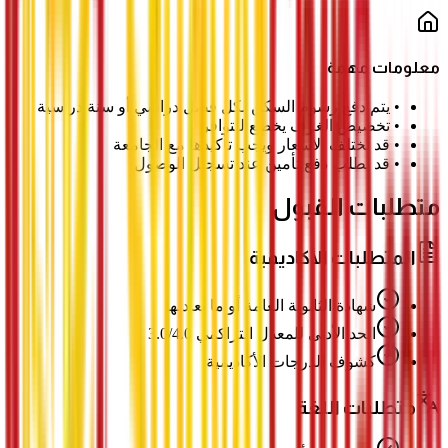
معلومات مهمة
•
يتم دفع رسوم السكن لكل فصل دراسي أو سنة دراسية
•
تخصيص الغرف يخضع للتوافر
•
قد تختلف الأسعار ويجب تأكيدها مع الجامعة
•
قد يطلب دفع تأمين عند تسجيل الوصول
متطلبات القبول
المتطلبات الأكاديمية
شهادة الثانوية العامة أو ما يعادلها
الحد الأدنى للمعدل التراكمي 3.0/4.0
كشوف الدرجات الأكاديمية
متطلبات اللغة