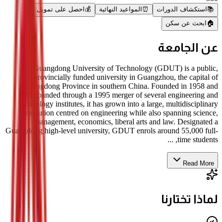
📚
استكشاف الدورات
⏰
المواعيد النهائية
💰
احصل على تمويل
🏠
ابحث عن سكن
عن الجامعة
Guangdong University of Technology (GDUT) is a public,
provincially funded university in Guangzhou, the capital of
Guangdong Province in southern China. Founded in 1958 and
expanded through a 1995 merger of several engineering and
technology institutes, it has grown into a large, multidisciplinary
institution centred on engineering while also spanning science,
management, economics, liberal arts and law. Designated a
Guangdong high-level university, GDUT enrols around 55,000 full-
time students, ...
Read More
لماذا تختارنا