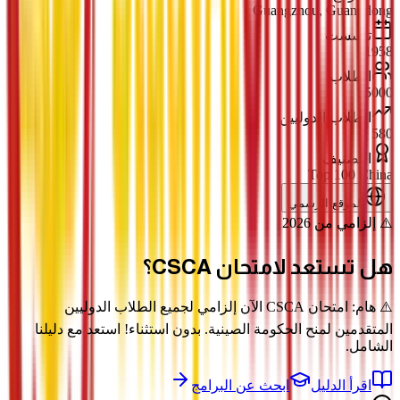
Guangzhou, Guangdong
تأسست
1958
الطلاب
55000
الطلاب الدوليين
580
التصنيف
Top 100 China
الموقع الرسمي
⚠️ إلزامي من 2026
هل تستعد لامتحان
CSCA؟
⚠️ هام: امتحان CSCA الآن إلزامي لجميع الطلاب الدوليين
المتقدمين لمنح الحكومة الصينية. بدون استثناء! استعد مع دليلنا
الشامل.
اقرأ الدليل
ابحث عن البرامج