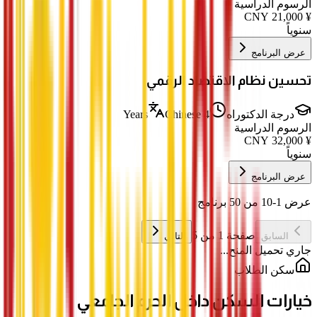
الرسوم الدراسية
CNY
21,000
¥
سنوياً
عرض البرنامج
تحسين نظام الاقتصاد الرقمي
درجة الدكتوراه
4 Years
Chinese
الرسوم الدراسية
CNY
32,000
¥
سنوياً
عرض البرنامج
عرض 1-10 من 50 برنامج
صفحة 1 من 5
السابق
التالي
جاري تحميل المنح...
سكن الطلاب
خيارات السكن داخل الحرم الجامعي