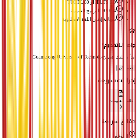
IELTS 6.0 أو TOEFL 80+
HSK 4 للبرامج الصينية
شهادة إتقان اللغة الإنجليزية
جاهز للتقديم؟
ابدأ رحلتك في Guangdong University of Technology
قدم الآن
إجراءات سريعة
طلب معلومات
حقائق سريعة
الموقع