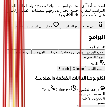
لست متأكداً أي منحة دراسية تناسبك؟ تصفح دليلنا الكامل للمنح
الدراسية لمقارنة جميع الخيارات، وفهم متطلبات الأهلية، والعثور
على الأنسب لرحلتك الأكاديمية.
عرض جميع المنح الدراسية
احصل على استشارة شخصية
البرامج
50
البرامج
جميع البرامج
بدون درجة علمية
درجة البكالوريوس
درجة الماجستير
درجة الدكتوراه
اللغة
:
جميع اللغات
Chinese
English
تكنولوجيا البيانات الضخمة والهندسة
درجة الدكتوراه
4 Years
Chinese
الرسوم الدراسية
CNY
32,000
¥
سنوياً