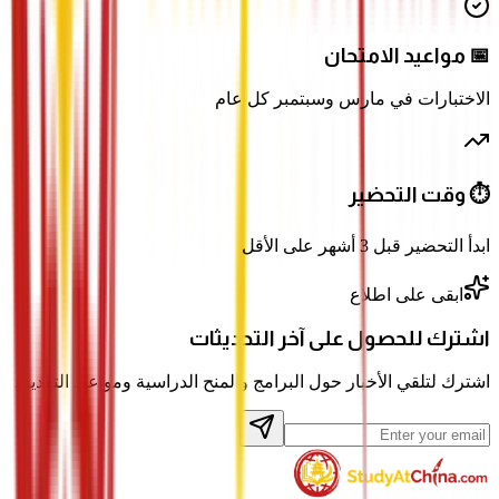
📅 مواعيد الامتحان
الاختبارات في مارس وسبتمبر كل عام
⏱️ وقت التحضير
ابدأ التحضير قبل 3 أشهر على الأقل
ابقى على اطلاع
اشترك للحصول على آخر التحديثات
اشترك لتلقي الأخبار حول البرامج والمنح الدراسية ومواعيد التقديم.