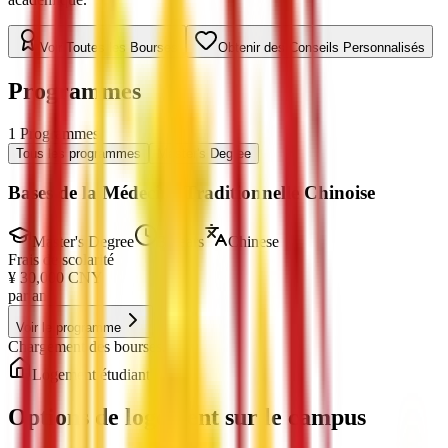
Voir Toutes les Bourses
Obtenir des Conseils Personnalisés
Programmes
1
Programmes
Tous les programmes
Master's Degree
Bases de la Médecine Traditionnelle Chinoise
Master's Degree
3 Years
Chinese
Frais de scolarité
¥
30,000
CNY
par an
Voir le programme
Chargement des bourses...
Logement étudiant
Options de logement sur le campus