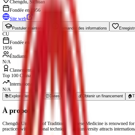
Chengdu
,
Sichuan
Fondée en 1956
Site web
Postuler maintenant
Demander des informations
Enregistr
CU
Fondée en
1956
Étudiants
N/A
Classement
Top 100 China
International
N/A
📚
Explorer les cours
⏰
Dates Limites
💰
Obtenir un financement
🏠
T
À propos
Chengdu University of Traditional Chinese Medicine is renowned for 
practices with traditional techniques, the university attracts internat