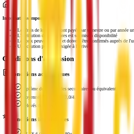
Informations importantes
•
Les frais de logement sont payés par semestre ou par année un
•
L'attribution des chambres est soumise à disponibilité
•
Les prix peuvent varier et doivent être confirmés auprès de l'u
•
Une caution peut être exigée à l'arrivée
Conditions d'admission
Conditions académiques
Diplôme de fin d'études secondaires ou équivalent
Moyenne minimale de 3,0/4,0
Relevés de notes
Conditions linguistiques
IELTS 6.0 ou TOEFL 80+