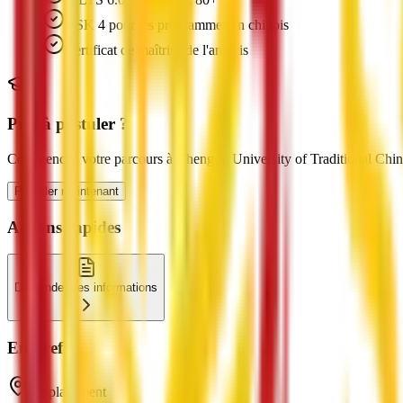
HSK 4 pour les programmes en chinois
Certificat de maîtrise de l'anglais
Prêt à postuler ?
Commencez votre parcours à Chengdu University of Traditional Chi
Postuler maintenant
Actions rapides
Demander des informations
En bref
Emplacement