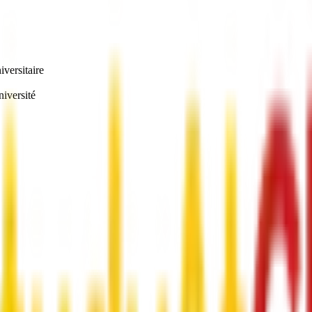
iversitaire
niversité