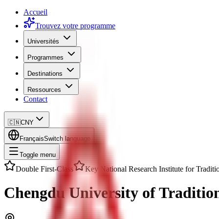
Accueil
Trouvez votre programme
Universités
Programmes
Destinations
Ressources
Contact
🇨🇳
CNY
Français
Switch language
Toggle menu
Double First-Class
Key National Research Institute for Tradit
Chengdu University of Traditio