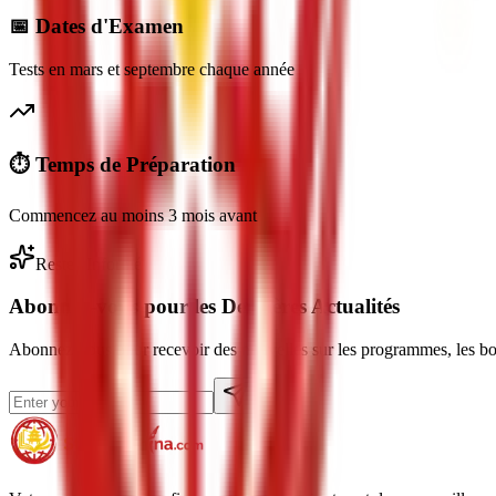
📅 Dates d'Examen
Tests en mars et septembre chaque année
⏱️ Temps de Préparation
Commencez au moins 3 mois avant
Restez Informé
Abonnez-vous pour les Dernières Actualités
Abonnez-vous pour recevoir des nouvelles sur les programmes, les bour