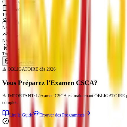
Chengdu, Sichuan
Fondée en
1956
Étudiants
N/A
International
N/A
Classement
Top 100 China
Site web officiel
⚠️ OBLIGATOIRE dès 2026
Vous Préparez l'Examen
CSCA
?
⚠️ IMPORTANT: L'examen CSCA est maintenant OBLIGATOIRE pour TO
complet.
Lire le Guide
Trouver des Programmes