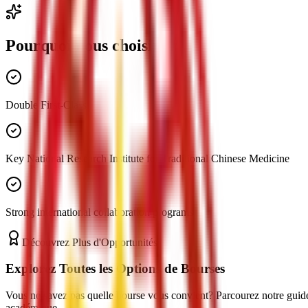
Pourquoi nous choisir
Double First-Class
Key National Research Institute for Traditional Chinese Medicine
Strong international collaboration programs
Découvrez Plus d'Opportunités
Explorez Toutes les Options de Bourses
Vous ne savez pas quelle bourse vous convient? Parcourez notre guide c
académique.