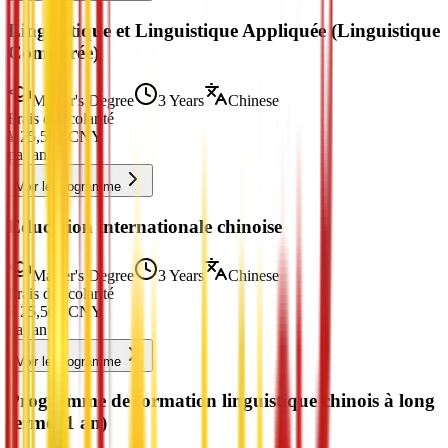
Linguistique et Linguistique Appliquée (Linguistique
Comparée)
Master's Degree
3 Years
Chinese
Frais de scolarité
¥
25,500
CNY
par an
Voir le programme
Éducation internationale chinoise
Master's Degree
3 Years
Chinese
Frais de scolarité
¥
25,500
CNY
par an
Voir le programme
Programme de formation linguistique chinois à long
terme (1 an)