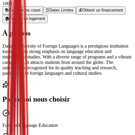
1000
📚
Explorer les cours
⏰
Dates Limites
💰
Obtenir un financement
🏠
Trouver un logement
À propos
Dalian University of Foreign Languages is a prestigious institution
known for its strong emphasis on language education and
international studies. With a diverse range of programs and a vibrant
campus life, it attracts students from around the globe. The
university is recognized for its quality teaching and research,
particularly in foreign languages and cultural studies.
Pourquoi nous choisir
Foreign Language Education