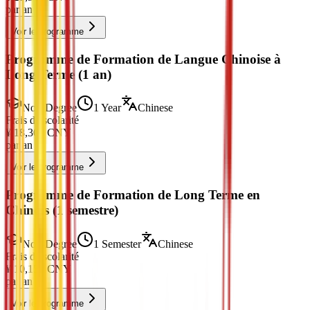
par an
Voir le programme
Programme de Formation de Langue Chinoise à
Long Terme (1 an)
Non-Degree
1 Year
Chinese
Frais de scolarité
¥
18,300
CNY
par an
Voir le programme
Programme de Formation de Long Terme en
Chinois (1 semestre)
Non-Degree
1 Semester
Chinese
Frais de scolarité
¥
10,150
CNY
par an
Voir le programme