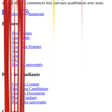
qui ont réussi à commencer leur parcours académique avec nous.
LinkedIn
Instagram
Explorer
Programmes
Universités
Bourses
Comment Postuler
Watch
Listen
FAQ
Pour les universités
Pour les Étudiants
Créer un Compte
Suivre ma Candidature
Liste des Documents
Portail Étudiant
Portail des universités
Contact