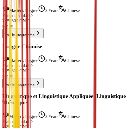
Master's Degree
3 Years
Chinese
Frais de scolarité
¥
25,500
CNY
par an
Voir le programme
Langue Chinoise
Master's Degree
3 Years
Chinese
Frais de scolarité
¥
25,500
CNY
par an
Voir le programme
Linguistique et Linguistique Appliquée (Linguistique
Théorique)
Master's Degree
3 Years
Chinese
Frais de scolarité
¥
25,500
CNY