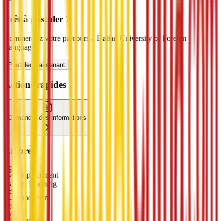
Prêt à postuler ?
Commencez votre parcours à Dalian University of Foreign
Languages
Postuler maintenant
Actions rapides
Demander des informations
En bref
Emplacement
Dalian, Liaoning
Fondée en
1964
Étudiants