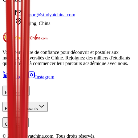
support@studyatchina.com
Beijing, China
Votre partenaire de confiance pour découvrir et postuler aux
meilleures universités de Chine. Rejoignez des milliers d'étudiants
qui ont réussi à commencer leur parcours académique avec nous.
LinkedIn
Instagram
Explorer
Pour les Étudiants
Contact
©
2026
Studyatchina.com.
Tous droits réservés.