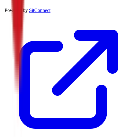
| Powered by
SitConnect