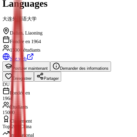
Languages
大连外国语大学
Dalian
,
Liaoning
Fondée en 1964
15000 étudiants
Site web
Postuler maintenant
Demander des informations
Enregistrer
Partager
DU
Fondée en
1964
Étudiants
15000
Classement
Top 200 China
International