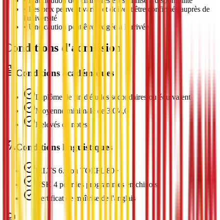
•
L'attribution des chambres est soumise à disponibilité
•
Les prix peuvent varier et doivent être confirmés auprès de
l'université
•
Une caution peut être exigée à l'arrivée
Conditions d'admission
Conditions académiques
Diplôme de fin d'études secondaires ou équivalent
Moyenne minimale de 3,0/4,0
Relevés de notes
Conditions linguistiques
IELTS 6.0 ou TOEFL 80+
HSK 4 pour les programmes en chinois
Certificat de maîtrise de l'anglais