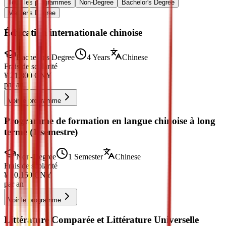
Tous les programmes
Non-Degree
Bachelor's Degree
Master's Degree
Éducation internationale chinoise
Bachelor's Degree
4 Years
Chinese
Frais de scolarité
¥
21,800
CNY
par an
Voir le programme
Programme de formation en langue chinoise à long
terme (1 semestre)
Non-Degree
1 Semester
Chinese
Frais de scolarité
¥
10,150
CNY
par an
Voir le programme
Littérature Comparée et Littérature Universelle