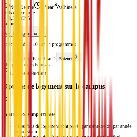
Non-Degree
1 Year
Chinese
Frais de scolarité
¥
18,300
CNY
par an
Voir le programme
Affichage de 1-10 sur 14 programmes
Page 1 sur 2
Précédent
Suivant
Chargement des bourses...
Logement étudiant
Options de logement sur le campus
Informations importantes
•
Les frais de logement sont payés par semestre ou par année
universitaire