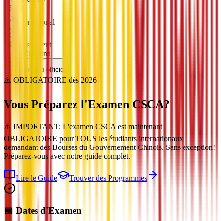
15000
International
1000
Classement
Top 200 China
Site web officiel
⚠️ OBLIGATOIRE dès 2026
Vous Préparez l'Examen
CSCA
?
⚠️ IMPORTANT: L'examen CSCA est maintenant
OBLIGATOIRE pour TOUS les étudiants internationaux
demandant des Bourses du Gouvernement Chinois. Sans exception!
Préparez-vous avec notre guide complet.
Lire le Guide
Trouver des Programmes
📅 Dates d'Examen