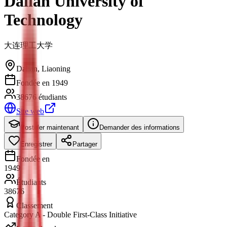
Dalian University of
Technology
大连理工大学
Dalian
,
Liaoning
Fondée en 1949
38676 étudiants
Site web
Postuler maintenant
Demander des informations
Enregistrer
Partager
Fondée en
1949
Étudiants
38676
Classement
Category A - Double First-Class Initiative