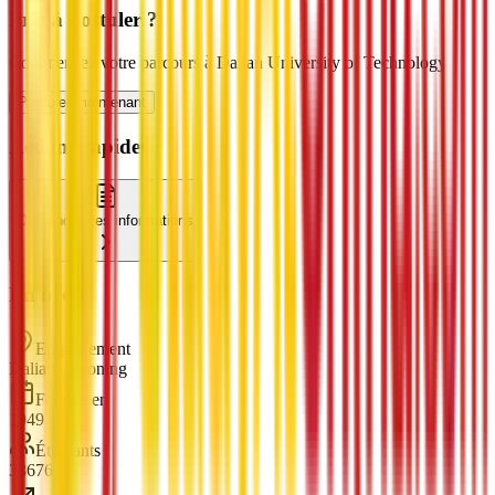
Prêt à postuler ?
Commencez votre parcours à Dalian University of Technology
Postuler maintenant
Actions rapides
Demander des informations
En bref
Emplacement
Dalian, Liaoning
Fondée en
1949
Étudiants
38676