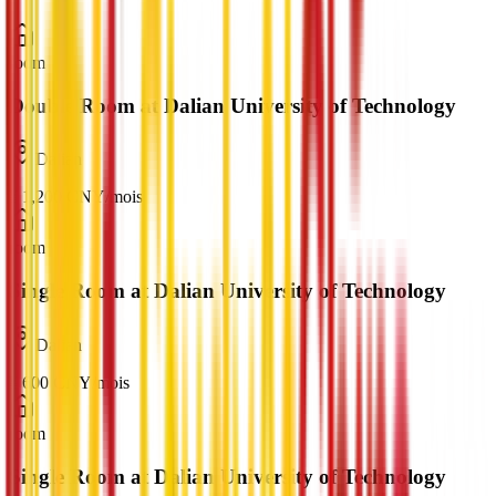
room
Double Room at Dalian University of Technology
Dalian
¥
1,200
CNY
/
mois
room
Single Room at Dalian University of Technology
Dalian
¥
600
CNY
/
mois
room
Single Room at Dalian University of Technology