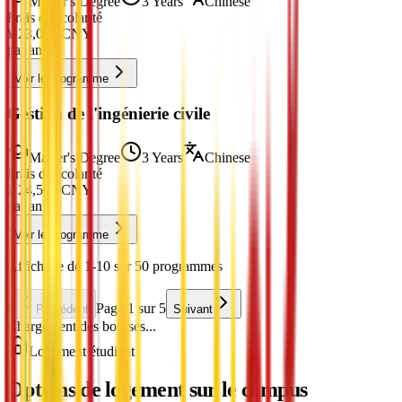
Master's Degree
3 Years
Chinese
Frais de scolarité
¥
23,000
CNY
par an
Voir le programme
Gestion de l'ingénierie civile
Master's Degree
3 Years
Chinese
Frais de scolarité
¥
24,500
CNY
par an
Voir le programme
Affichage de 1-10 sur 50 programmes
Page 1 sur 5
Précédent
Suivant
Chargement des bourses...
Logement étudiant
Options de logement sur le campus