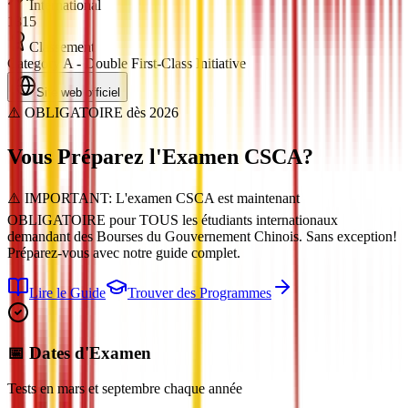
International
1315
Classement
Category A - Double First-Class Initiative
Site web officiel
⚠️ OBLIGATOIRE dès 2026
Vous Préparez l'Examen
CSCA
?
⚠️ IMPORTANT: L'examen CSCA est maintenant
OBLIGATOIRE pour TOUS les étudiants internationaux
demandant des Bourses du Gouvernement Chinois. Sans exception!
Préparez-vous avec notre guide complet.
Lire le Guide
Trouver des Programmes
📅 Dates d'Examen
Tests en mars et septembre chaque année