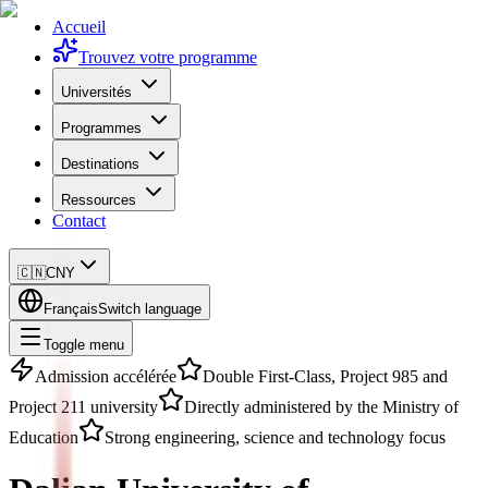
Accueil
Trouvez votre programme
Universités
Programmes
Destinations
Ressources
Contact
🇨🇳
CNY
Français
Switch language
Toggle menu
Admission accélérée
Double First-Class, Project 985 and
Project 211 university
Directly administered by the Ministry of
Education
Strong engineering, science and technology focus