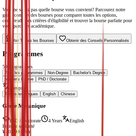
Vous ne savez pas quelle bourse vous convient? Parcourez notre
guide complet des bourses pour comparer toutes les options,
comprendre les critères d'éligibilité et trouver la bourse parfaite pour
votre parcours académique.
Voir Toutes les Bourses
Obtenir des Conseils Personnalisés
Programmes
50
Programmes
Tous les programmes
Non-Degree
Bachelor's Degree
Master's Degree
PhD / Doctorate
Langue
:
Toutes les langues
English
Chinese
Génie Mécanique
PhD / Doctorate
4 Years
English
Frais de scolarité
¥
40,000
CNY