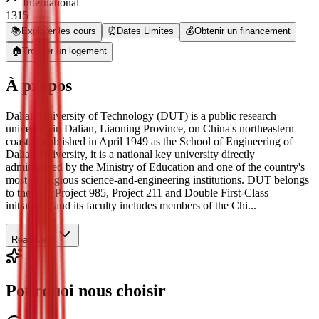
International
1315
📚
Explorer les cours
⏰
Dates Limites
💰
Obtenir un financement
🏠
Trouver un logement
À propos
Dalian University of Technology (DUT) is a public research
university in Dalian, Liaoning Province, on China's northeastern
coast. Established in April 1949 as the School of Engineering of
Dalian University, it is a national key university directly
administered by the Ministry of Education and one of the country's
most prestigious science-and-engineering institutions. DUT belongs
to the elite Project 985, Project 211 and Double First-Class
initiatives, and its faculty includes members of the Chi...
Read More
Pourquoi nous choisir