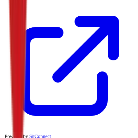
| Powered by
SitConnect