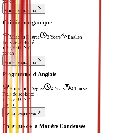
par an
Voir le programme
Chimie Inorganique
Master's Degree
3 Years
English
Frais de scolarité
¥
29,500
CNY
par an
Voir le programme
Programme d'Anglais
Bachelor's Degree
4 Years
Chinese
Frais de scolarité
¥
19,500
CNY
par an
Voir le programme
Physique de la Matière Condensée