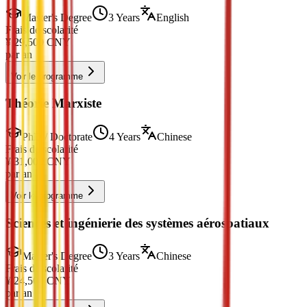
Master's Degree
3 Years
English
Frais de scolarité
¥
29,500
CNY
par an
Voir le programme
Théorie Marxiste
PhD / Doctorate
4 Years
Chinese
Frais de scolarité
¥
31,000
CNY
par an
Voir le programme
Sciences et ingénierie des systèmes aérospatiaux
Master's Degree
3 Years
Chinese
Frais de scolarité
¥
24,500
CNY
par an