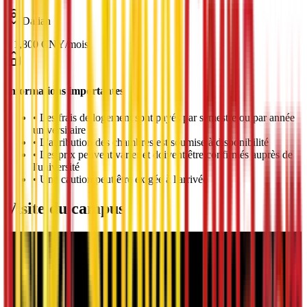
Dalian
¥
1,800
CNY
/
mois
Informations importantes
•
Les frais de logement sont payés par semestre ou par année
universitaire
•
L'attribution des chambres est soumise à disponibilité
•
Les prix peuvent varier et doivent être confirmés auprès de
l'université
•
Une caution peut être exigée à l'arrivée
Visite du campus