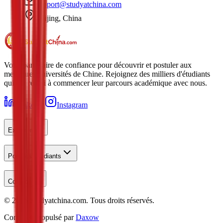
support@studyatchina.com
Beijing, China
Votre partenaire de confiance pour découvrir et postuler aux
meilleures universités de Chine. Rejoignez des milliers d'étudiants
qui ont réussi à commencer leur parcours académique avec nous.
LinkedIn
Instagram
Explorer
Pour les Étudiants
Contact
©
2026
Studyatchina.com.
Tous droits réservés.
Conçu et Propulsé par
Daxow