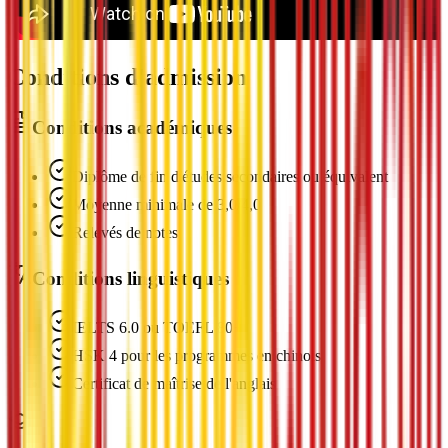
Conditions d'admission
Conditions académiques
Diplôme de fin d'études secondaires ou équivalent
Moyenne minimale de 3,0/4,0
Relevés de notes
Conditions linguistiques
IELTS 6.0 ou TOEFL 80+
HSK 4 pour les programmes en chinois
Certificat de maîtrise de l'anglais