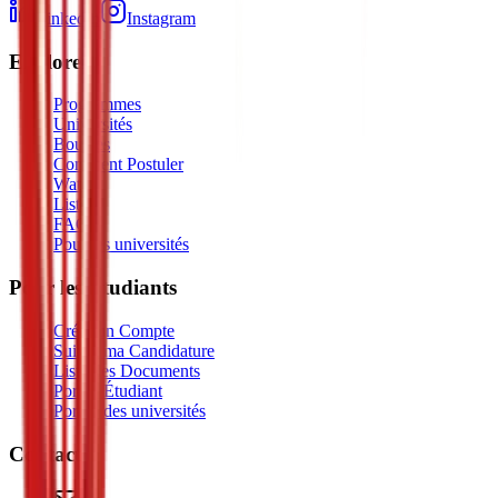
LinkedIn
Instagram
Explorer
Programmes
Universités
Bourses
Comment Postuler
Watch
Listen
FAQ
Pour les universités
Pour les Étudiants
Créer un Compte
Suivre ma Candidature
Liste des Documents
Portail Étudiant
Portail des universités
Contact