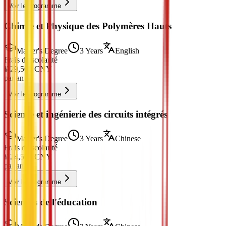
Voir le programme
Chimie et Physique des Polymères Hauts
Master's Degree
3 Years
English
Frais de scolarité
¥
29,500
CNY
par an
Voir le programme
Science et ingénierie des circuits intégrés
Master's Degree
3 Years
Chinese
Frais de scolarité
¥
24,500
CNY
par an
Voir le programme
Sciences de l'éducation