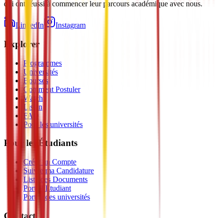
qui ont réussi à commencer leur parcours académique avec nous.
LinkedIn
Instagram
Explorer
Programmes
Universités
Bourses
Comment Postuler
Watch
Listen
FAQ
Pour les universités
Pour les Étudiants
Créer un Compte
Suivre ma Candidature
Liste des Documents
Portail Étudiant
Portail des universités
Contact