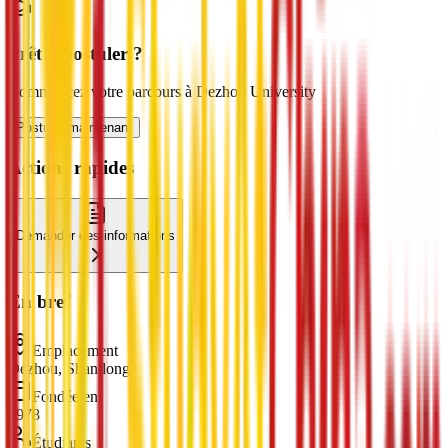
Prêt à postuler ?
Commencez votre parcours à Dezhou University
Postuler maintenant
Actions rapides
Demander des informations
En bref
Emplacement
Dezhou, Shandong
Fondée en
1978
Étudiants