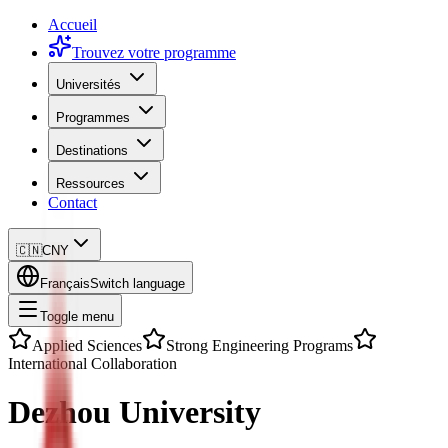
Accueil
Trouvez votre programme
Universités
Programmes
Destinations
Ressources
Contact
🇨🇳
CNY
Français
Switch language
Toggle menu
Applied Sciences
Strong Engineering Programs
International Collaboration
Dezhou University