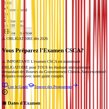
15000
International
500
Classement
Top 200 China
Site web officiel
⚠️ OBLIGATOIRE dès 2026
Vous Préparez l'Examen
CSCA
?
⚠️ IMPORTANT: L'examen CSCA est maintenant
OBLIGATOIRE pour TOUS les étudiants internationaux
demandant des Bourses du Gouvernement Chinois. Sans exception!
Préparez-vous avec notre guide complet.
Lire le Guide
Trouver des Programmes
📅 Dates d'Examen