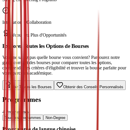
International Collaboration
Découvrez Plus d'Opportunités
Explorez Toutes les Options de Bourses
Vous ne savez pas quelle bourse vous convient? Parcourez notre
guide complet des bourses pour comparer toutes les options,
comprendre les critères d'éligibilité et trouver la bourse parfaite pour
votre parcours académique.
Voir Toutes les Bourses
Obtenir des Conseils Personnalisés
Programmes
4
Programmes
Tous les programmes
Non-Degree
Programme de langue chinoise