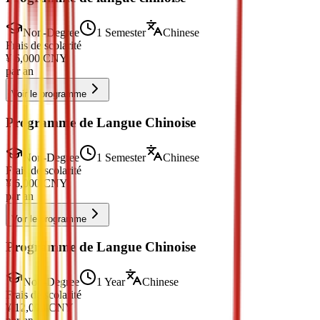
Non-Degree
1 Semester
Chinese
Frais de scolarité
¥
6,000
CNY
par an
Voir le programme
Programme de Langue Chinoise
Non-Degree
1 Semester
Chinese
Frais de scolarité
¥
6,000
CNY
par an
Voir le programme
Programme de Langue Chinoise
Non-Degree
1 Year
Chinese
Frais de scolarité
¥
12,000
CNY