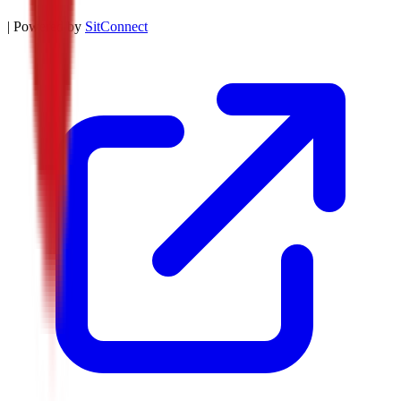
| Powered by
SitConnect