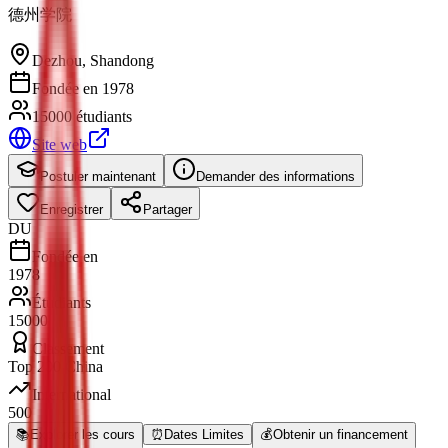
德州学院
Dezhou
,
Shandong
Fondée en 1978
15000 étudiants
Site web
Postuler maintenant
Demander des informations
Enregistrer
Partager
DU
Fondée en
1978
Étudiants
15000
Classement
Top 200 China
International
500
📚
Explorer les cours
⏰
Dates Limites
💰
Obtenir un financement