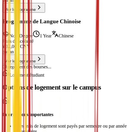
par an
Voir le programme
Programme de Langue Chinoise
Non-Degree
1 Year
Chinese
Frais de scolarité
¥
12,000
CNY
par an
Voir le programme
Chargement des bourses...
Logement étudiant
Options de logement sur le campus
Informations importantes
•
Les frais de logement sont payés par semestre ou par année
universitaire