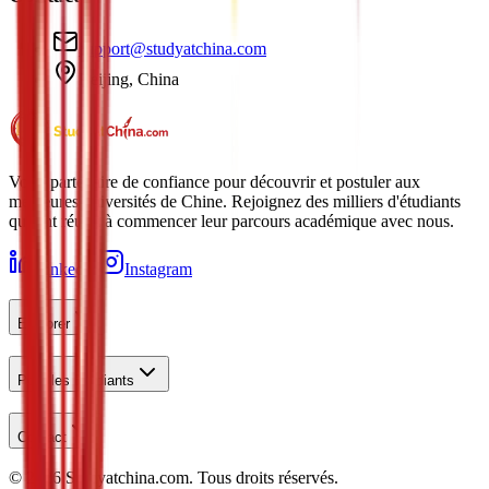
support@studyatchina.com
Beijing, China
Votre partenaire de confiance pour découvrir et postuler aux
meilleures universités de Chine. Rejoignez des milliers d'étudiants
qui ont réussi à commencer leur parcours académique avec nous.
LinkedIn
Instagram
Explorer
Pour les Étudiants
Contact
©
2026
Studyatchina.com.
Tous droits réservés.