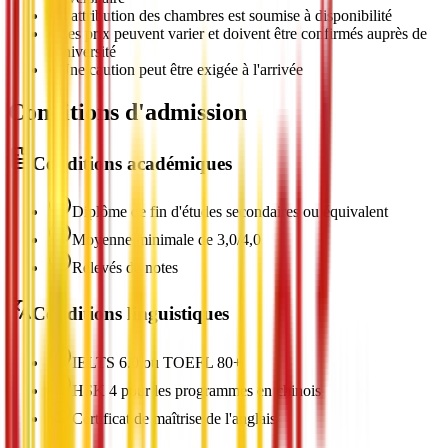
•
L'attribution des chambres est soumise à disponibilité
•
Les prix peuvent varier et doivent être confirmés auprès de
l'université
•
Une caution peut être exigée à l'arrivée
Conditions d'admission
Conditions académiques
Diplôme de fin d'études secondaires ou équivalent
Moyenne minimale de 3,0/4,0
Relevés de notes
Conditions linguistiques
IELTS 6.0 ou TOEFL 80+
HSK 4 pour les programmes en chinois
Certificat de maîtrise de l'anglais